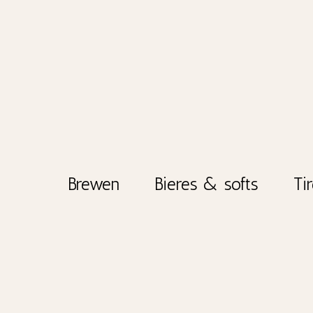
Aller
au
contenu
Brewen
Bieres & softs
Ti