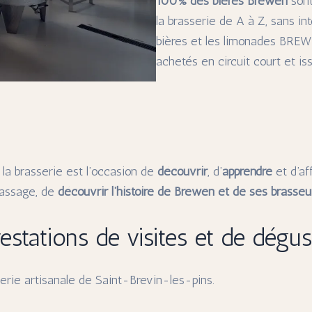
100% des bières Brewen
sont
la brasserie de A à Z, sans i
bières et les limonades BREW
achetés en circuit court et iss
r la brasserie est l’occasion de
découvrir
, d’
apprendre
et d’a
rassage, de
découvrir l’histoire de Brewen et de ses brasseu
estations de visites et de dégus
rie artisanale de Saint-Brevin-les-pins.